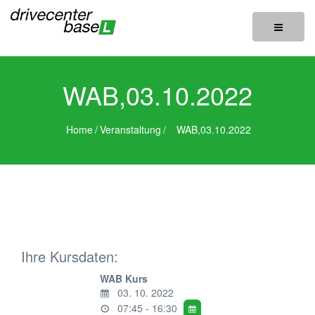
Toggle
navigatio
WAB,03.10.2022
Home
/
Veranstaltung
/
WAB,03.10.2022
Ihre Kursdaten:
WAB Kurs
03. 10. 2022
07:45 - 16:30