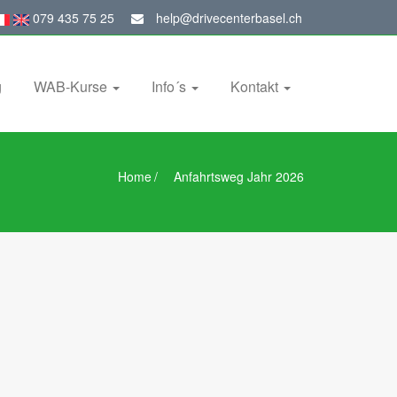
079 435 75 25
help@drivecenterbasel.ch
g
WAB-Kurse
Info´s
Kontakt
Home
/
Anfahrtsweg Jahr 2026