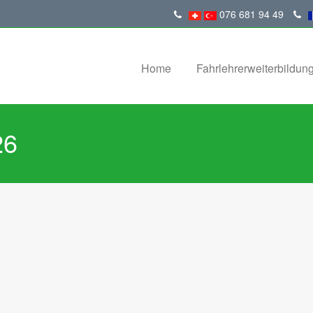
076 681 94 49
Home
Fahrlehrerweiterbildun
26