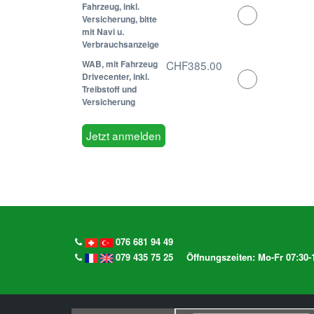
Fahrzeug, inkl.
Select
Versicherung, bitte
this
mit Navi u.
ticket
Verbrauchsanzeige
WAB, mit Fahrzeug
CHF385.00
Select
Drivecenter, inkl.
Treibstoff und
this
Versicherung
ticket
076 681 94 49
079 435 75 25
Öffnungszeiten: Mo-Fr 07:30-1