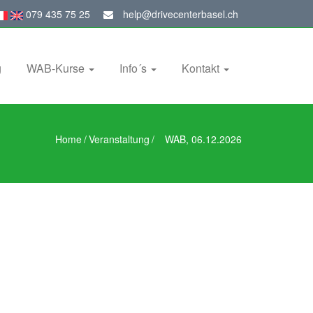
079 435 75 25
help@drivecenterbasel.ch
g
WAB-Kurse
Info´s
Kontakt
Home
/
Veranstaltung
/
WAB, 06.12.2026