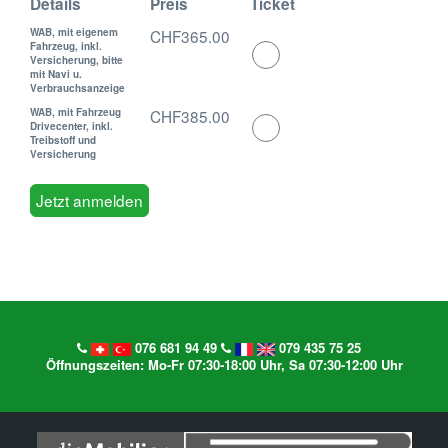
Details
Preis
Ticket
WAB, mit eigenem
CHF365.00
Fahrzeug, inkl.
Select
Versicherung, bitte
this
mit Navi u.
Verbrauchsanzeige
ticket
WAB, mit Fahrzeug
CHF385.00
Select
Drivecenter, inkl.
Treibstoff und
this
Versicherung
ticket
076 681 94 49
079 435 75 25
Öffnungszeiten: Mo-Fr 07:30-18:00 Uhr, Sa 07:30-12:00 Uhr