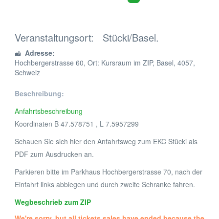
Veranstaltungsort:
Stücki/Basel.
Adresse:
Hochbergerstrasse 60
, Ort: Kursraum im ZIP,
Basel
,
4057
,
Schweiz
Beschreibung:
Anfahrtsbeschreibung
Koordinaten B 47.578751 , L 7.5957299
Schauen Sie sich hier den Anfahrtsweg zum EKC Stücki als
PDF zum Ausdrucken an.
Parkieren bitte im Parkhaus Hochbergerstrasse 70, nach der
Einfahrt links abbiegen und durch zweite Schranke fahren.
Wegbeschrieb zum ZIP
We're sorry, but all tickets sales have ended because the