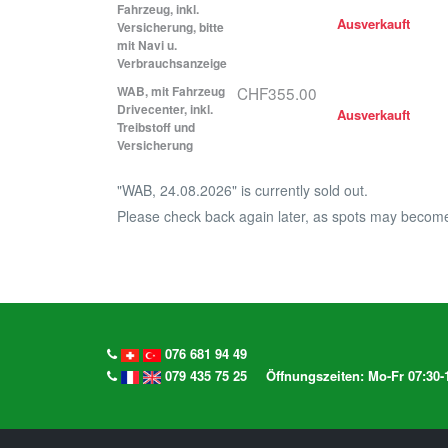
Fahrzeug, inkl.
Ausverkauft
Versicherung, bitte
mit Navi u.
Verbrauchsanzeige
WAB, mit Fahrzeug
CHF355.00
Drivecenter, inkl.
Ausverkauft
Treibstoff und
Versicherung
"WAB, 24.08.2026" is currently sold out.
Please check back again later, as spots may become
076 681 94 49
079 435 75 25
Öffnungszeiten: Mo-Fr 07:30-1