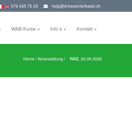
079 435 75 25
help@drivecenterbasel.ch
g
WAB-Kurse
Info´s
Kontakt
Home
/
Veranstaltung
/
WAB, 24.08.2026