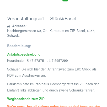
Veranstaltungsort:
Stücki/Basel.
Adresse:
Hochbergerstrasse 60
, Ort: Kursraum im ZIP,
Basel
,
4057
,
Schweiz
Beschreibung:
Anfahrtsbeschreibung
Koordinaten B 47.578751 , L 7.5957299
Schauen Sie sich hier den Anfahrtsweg zum EKC Stücki als
PDF zum Ausdrucken an.
Parkieren bitte im Parkhaus Hochbergerstrasse 70, nach der
Einfahrt links abbiegen und durch zweite Schranke fahren.
Wegbeschrieb zum ZIP
We're sorry, but all tickets sales have ended because the