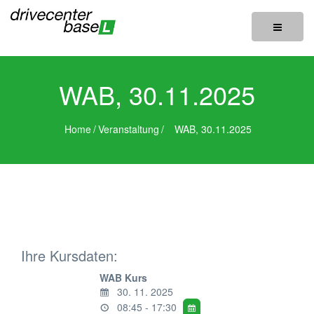
Toggle
navigatio
WAB, 30.11.2025
Home
/
Veranstaltung
/
WAB, 30.11.2025
Ihre Kursdaten:
WAB Kurs
30. 11. 2025
08:45 - 17:30