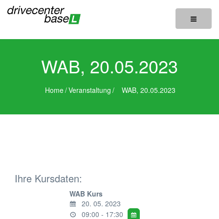
Toggle
navigatio
WAB, 20.05.2023
Home
/
Veranstaltung
/
WAB, 20.05.2023
Ihre Kursdaten:
WAB Kurs
20. 05. 2023
09:00 - 17:30