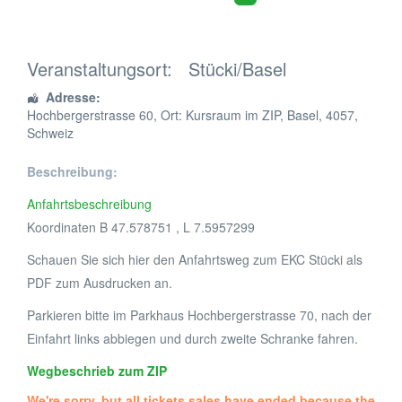
Veranstaltungsort:
Stücki/Basel
Adresse:
Hochbergerstrasse 60
, Ort: Kursraum im ZIP,
Basel
,
4057
,
Schweiz
Beschreibung:
Anfahrtsbeschreibung
Koordinaten B 47.578751 , L 7.5957299
Schauen Sie sich hier den Anfahrtsweg zum EKC Stücki als
PDF zum Ausdrucken an.
Parkieren bitte im Parkhaus Hochbergerstrasse 70, nach der
Einfahrt links abbiegen und durch zweite Schranke fahren.
Wegbeschrieb zum ZIP
We're sorry, but all tickets sales have ended because the