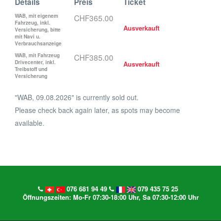
Details
Preis
Ticket
WAB, mit eigenem
CHF365.00
Fahrzeug, inkl.
Ausverkauft
Versicherung, bitte
mit Navi u.
Verbrauchsanzeige
WAB, mit Fahrzeug
CHF385.00
Drivecenter, inkl.
Ausverkauft
Treibstoff und
Versicherung
"WAB, 09.08.2026" is currently sold out.
Please check back again later, as spots may become
available.
076 681 94 49
079 435 75 25
Öffnungszeiten: Mo-Fr 07:30-18:00 Uhr, Sa 07:30-12:00 Uhr