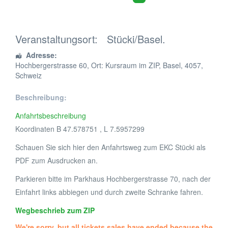
Veranstaltungsort:
Stücki/Basel.
Adresse:
Hochbergerstrasse 60
, Ort: Kursraum im ZIP,
Basel
,
4057
,
Schweiz
Beschreibung:
Anfahrtsbeschreibung
Koordinaten B 47.578751 , L 7.5957299
Schauen Sie sich hier den Anfahrtsweg zum EKC Stücki als
PDF zum Ausdrucken an.
Parkieren bitte im Parkhaus Hochbergerstrasse 70, nach der
Einfahrt links abbiegen und durch zweite Schranke fahren.
Wegbeschrieb zum ZIP
We're sorry, but all tickets sales have ended because the