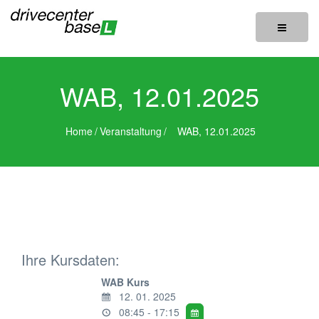
Toggle
navigatio
WAB, 12.01.2025
Home
/
Veranstaltung
/
WAB, 12.01.2025
Ihre Kursdaten:
WAB Kurs
12. 01. 2025
08:45 - 17:15