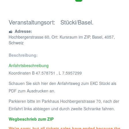
Veranstaltungsort:
Stücki/Basel.
Adresse:
Hochbergerstrasse 60
, Ort: Kursraum im ZIP,
Basel
,
4057
,
Schweiz
Beschreibung:
Anfahrtsbeschreibung
Koordinaten B 47.578751 , L 7.5957299
Schauen Sie sich hier den Anfahrtsweg zum EKC Stücki als
PDF zum Ausdrucken an.
Parkieren bitte im Parkhaus Hochbergerstrasse 70, nach der
Einfahrt links abbiegen und durch zweite Schranke fahren.
Wegbeschrieb zum ZIP
We're sorry, but all tickets sales have ended because the