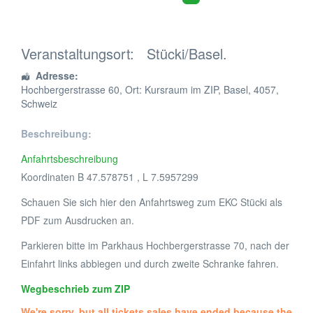
Veranstaltungsort:
Stücki/Basel.
Adresse:
Hochbergerstrasse 60
, Ort: Kursraum im ZIP,
Basel
,
4057
,
Schweiz
Beschreibung:
Anfahrtsbeschreibung
Koordinaten B 47.578751 , L 7.5957299
Schauen Sie sich hier den Anfahrtsweg zum EKC Stücki als
PDF zum Ausdrucken an.
Parkieren bitte im Parkhaus Hochbergerstrasse 70, nach der
Einfahrt links abbiegen und durch zweite Schranke fahren.
Wegbeschrieb zum ZIP
We're sorry, but all tickets sales have ended because the