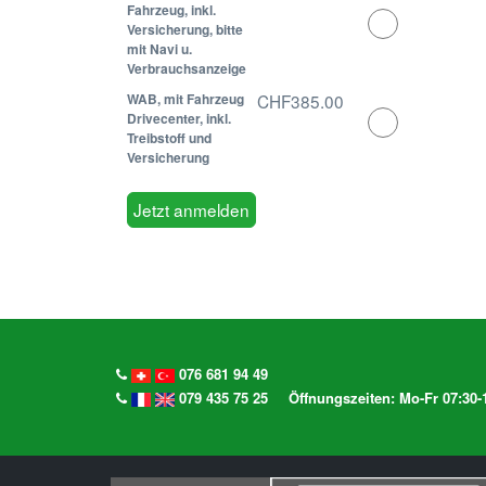
Fahrzeug, inkl.
Select
Versicherung, bitte
this
mit Navi u.
ticket
Verbrauchsanzeige
WAB, mit Fahrzeug
CHF385.00
Select
Drivecenter, inkl.
Treibstoff und
this
Versicherung
ticket
076 681 94 49
079 435 75 25
Öffnungszeiten: Mo-Fr 07:30-1