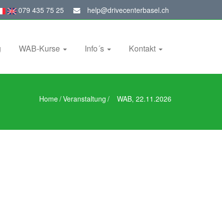
079 435 75 25
help@drivecenterbasel.ch
g
WAB-Kurse
Info´s
Kontakt
Home
/
Veranstaltung
/
WAB, 22.11.2026