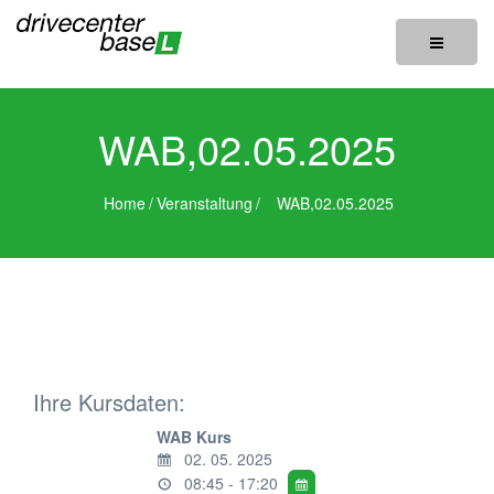
Toggle
navigatio
WAB,02.05.2025
Home
/
Veranstaltung
/
WAB,02.05.2025
Ihre Kursdaten:
WAB Kurs
02. 05. 2025
08:45 - 17:20