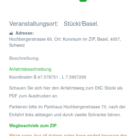
Veranstaltungsort:
Stücki/Basel.
Adresse:
Hochbergerstrasse 60
, Ort: Kursraum im ZIP,
Basel
,
4057
,
Schweiz
Beschreibung:
Anfahrtsbeschreibung
Koordinaten B 47.578751 , L 7.5957299
Schauen Sie sich hier den Anfahrtsweg zum EKC Stücki als
PDF zum Ausdrucken an.
Parkieren bitte im Parkhaus Hochbergerstrasse 70, nach der
Einfahrt links abbiegen und durch zweite Schranke fahren.
Wegbeschrieb zum ZIP
We're sorry, but all tickets sales have ended because the