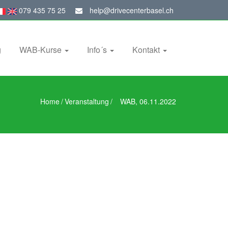
079 435 75 25
help@drivecenterbasel.ch
g
WAB-Kurse
Info´s
Kontakt
Home
/
Veranstaltung
/
WAB, 06.11.2022