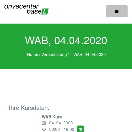
Toggle
navigatio
WAB, 04.04.2020
Home
/
Veranstaltung
/
WAB, 04.04.2020
Ihre Kursdaten:
WAB Kurs
04. 04. 2020
08:00 - 16:00