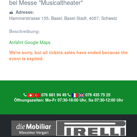
bei Messe "Musicaltheater"
Adresse:
Hammerstrasse 155
,
Basel
,
Basel-Stadt
,
4057
,
Schweiz
Beschreibung:
Anfahrt Google Maps
We're sorry, but all tickets sales have ended because the
event is expired.
076 681 94 49
079 435 75 25
Öffnungszeiten: Mo-Fr 07:30-18:00 Uhr, Sa 07:30-12:00 Uhr