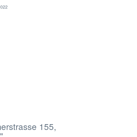
2022
rstrasse 155,
"