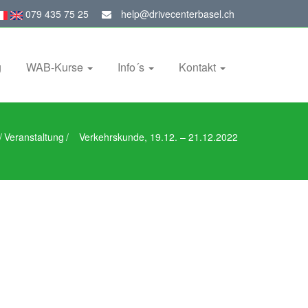
079 435 75 25
help@drivecenterbasel.ch
g
WAB-Kurse
Info´s
Kontakt
/
Veranstaltung
/
Verkehrskunde, 19.12. – 21.12.2022