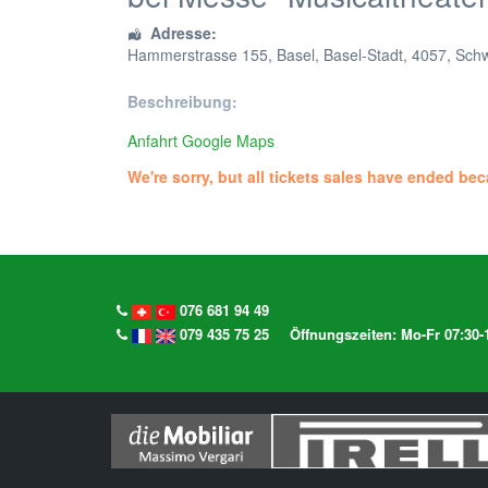
Adresse:
Hammerstrasse 155
,
Basel
,
Basel-Stadt
,
4057
,
Schw
Beschreibung:
Anfahrt Google Maps
We're sorry, but all tickets sales have ended bec
076 681 94 49
079 435 75 25
Öffnungszeiten: Mo-Fr 07:30-1