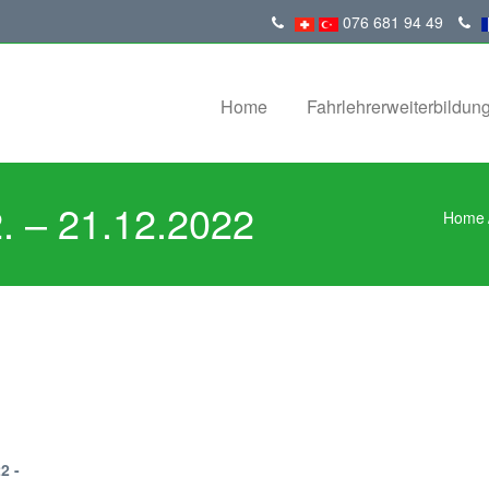
076 681 94 49
Home
Fahrlehrerweiterbildun
. – 21.12.2022
Home
2 -