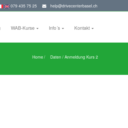
079 435 75 25
help@drivecenterbasel.ch
g
WAB-Kurse
Info´s
Kontakt
Home
/
Daten / Anmeldung Kurs 2