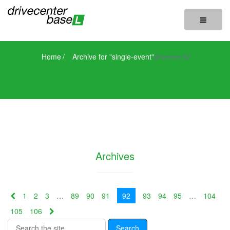
Toggle
navigatio
Home
/
Archive for "single-event"
driveme 92
Archives
1
2
3
…
89
90
91
92
93
94
95
…
104
105
106