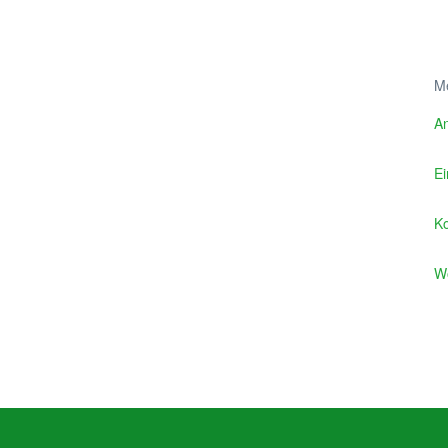
M
A
Ei
K
W