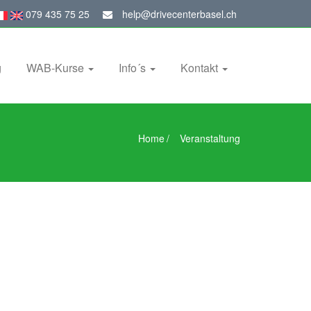
079 435 75 25
help@drivecenterbasel.ch
g
WAB-Kurse
Info´s
Kontakt
Home
/
Veranstaltung