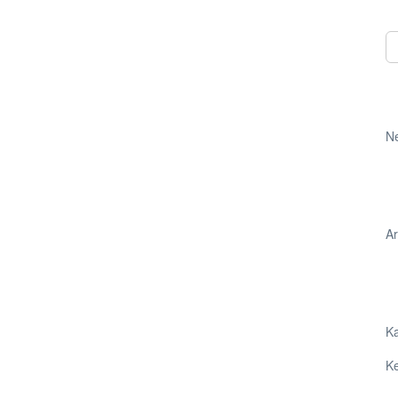
N
Ar
Ka
Ke